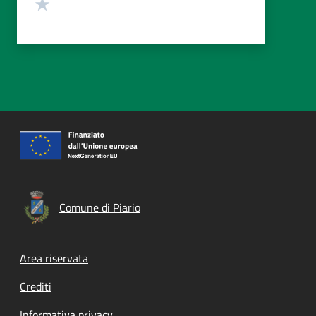
Valuta 1 stelle su 5
Comune di Piario
Footer menu
Area riservata
Crediti
Informativa privacy