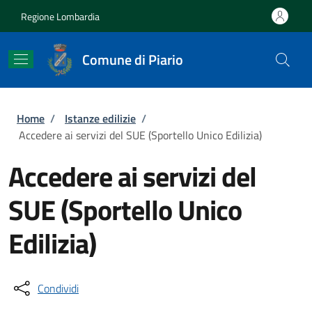
Salta al contenuto principale
Skip to footer content
Regione Lombardia
Comune di Piario
Briciole di pane
Home
/
Istanze edilizie
/
Accedere ai servizi del SUE (Sportello Unico Edilizia)
Accedere ai servizi del
SUE (Sportello Unico
Edilizia)
Condividi