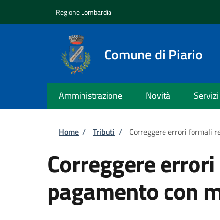
Salta al contenuto principale
Skip to footer content
Regione Lombardia
Comune di Piario
Amministrazione
Novità
Servizi
Briciole di pane
Home
/
Tributi
/
Correggere errori formali 
Correggere errori 
pagamento con m