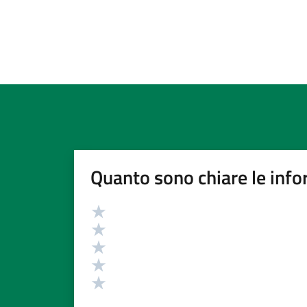
Quanto sono chiare le info
Valutazione
Valuta 5 stelle su 5
Valuta 4 stelle su 5
Valuta 3 stelle su 5
Valuta 2 stelle su 5
Valuta 1 stelle su 5