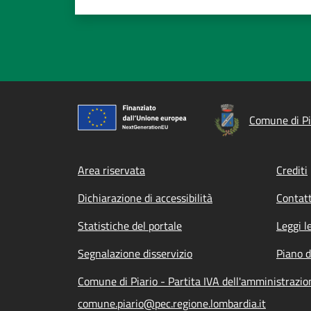
Comune di Pi
Footer menu
Area riservata
Crediti
Dichiarazione di accessibilità
Contatt
Statistiche del portale
Leggi l
Segnalazione disservizio
Piano d
Comune di Piario - Partita IVA dell'amministraz
comune.piario@pec.regione.lombardia.it