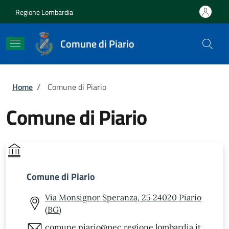
Salta al contenuto principale
Skip to footer content
Regione Lombardia
Comune di Piario
Briciole di pane
Home
/
Comune di Piario
Comune di Piario
Comune di Piario
Via Monsignor Speranza, 25 24020 Piario
(BG)
comune.piario@pec.regione.lombardia.it