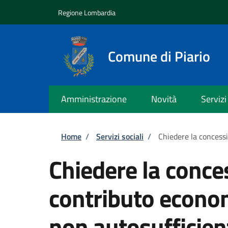
Salta al contenuto principale
Skip to footer content
Regione Lombardia
Comune di Piario
Amministrazione
Novità
Servizi
Briciole di pane
Home
/
Servizi sociali
/
Chiedere la concess
Chiedere la conce
contributo econom
non autosufficien