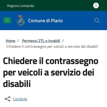
Salta al contenuto principale
Skip to footer content
Regione Lombardia
Comune di Piario
Briciole di pane
Home
/
Permessi ZTL e invalidi
/
Chiedere il contrassegno per veicoli a servizio dei disabili
Chiedere il contrassegno
per veicoli a servizio dei
disabili
Condividi