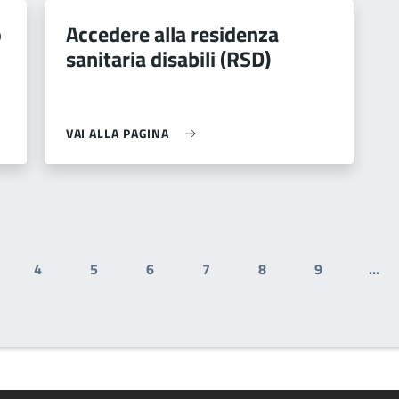
o
Accedere alla residenza
sanitaria disabili (RSD)
VAI ALLA PAGINA
4
5
6
7
8
9
…
gina
Pagina
Pagina
Pagina
Pagina
Pagina
Pagina