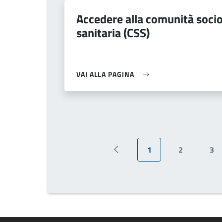
Accedere alla comunità soci
sanitaria (CSS)
VAI ALLA PAGINA
1
2
3
Pagina precedente
Pagina attuale
Pagina
Pa