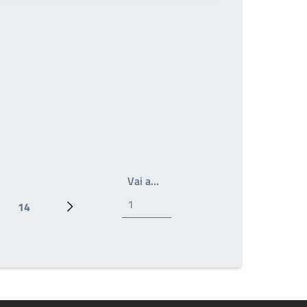
Scrivi il numero della pagina a 
Vai a…
14
Ultima pagina
Pagina successiva