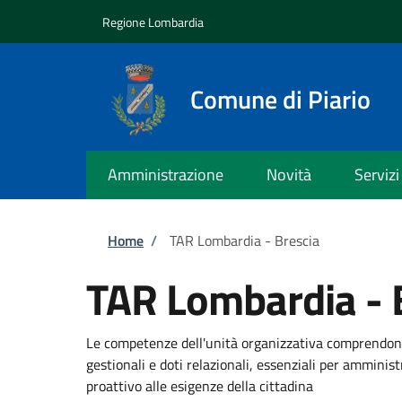
Salta al contenuto principale
Skip to footer content
Regione Lombardia
Comune di Piario
Amministrazione
Novità
Servizi
Briciole di pane
Home
/
TAR Lombardia - Brescia
TAR Lombardia - 
Le competenze dell'unità organizzativa comprendono
gestionali e doti relazionali, essenziali per amminis
proattivo alle esigenze della cittadina