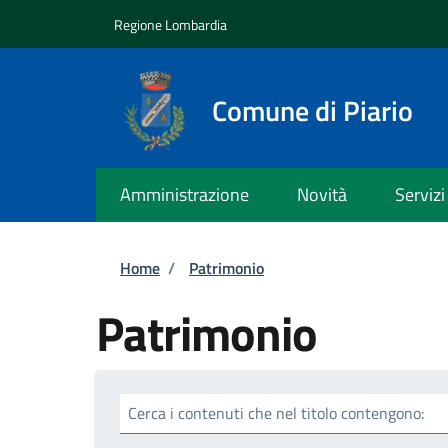
Salta al contenuto principale
Skip to footer content
Regione Lombardia
Comune di Piario
Amministrazione
Novità
Servizi
Briciole di pane
Home
/
Patrimonio
Patrimonio
Cerca i contenuti che nel titolo contengono: