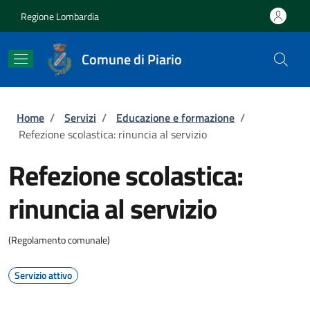
Salta al contenuto principale
Skip to footer content
Regione Lombardia
Comune di Piario
Briciole di pane
Home
/
Servizi
/
Educazione e formazione
/
Refezione scolastica: rinuncia al servizio
Refezione scolastica:
rinuncia al servizio
(Regolamento comunale)
Servizio attivo