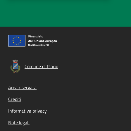
Comune di Piario
Footer menu
Area riservata
Crediti
Informativa privacy
Note legali