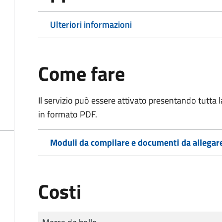
Ulteriori informazioni
Come fare
Il servizio può essere attivato presentando tutta
in formato PDF.
Moduli da compilare e documenti da allegar
Costi
Tipo di pagamento
Importo