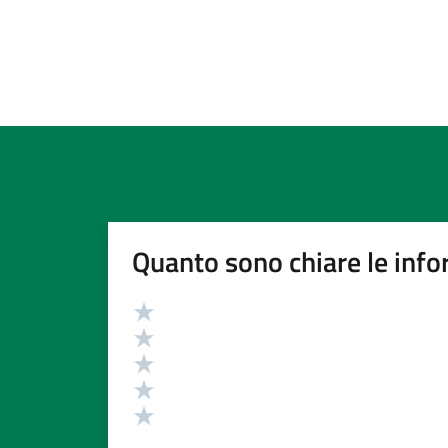
Quanto sono chiare le info
Valutazione
Valuta 5 stelle su 5
Valuta 4 stelle su 5
Valuta 3 stelle su 5
Valuta 2 stelle su 5
Valuta 1 stelle su 5