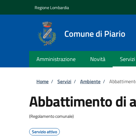
Salta al contenuto principale
Skip to footer content
Regione Lombardia
Comune di Piario
Amministrazione
Novità
Servizi
Briciole di pane
Home
/
Servizi
/
Ambiente
/
Abbattimento
Abbattimento di a
(Regolamento comunale)
Servizio attivo