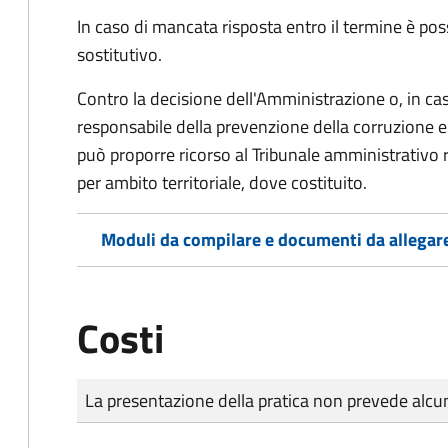
In caso di mancata risposta entro il termine è poss
sostitutivo.
Contro la decisione dell'Amministrazione o, in ca
responsabile della prevenzione della corruzione e 
può proporre ricorso al Tribunale amministrativo 
per ambito territoriale, dove costituito.
Moduli da compilare e documenti da allegar
Costi
Tipo di pagamento
Importo
La presentazione della pratica non prevede al