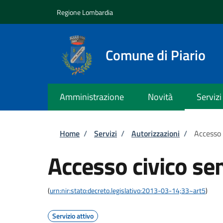
Salta al contenuto principale
Skip to footer content
Regione Lombardia
Comune di Piario
Amministrazione
Novità
Servizi
Briciole di pane
Home
/
Servizi
/
Autorizzazioni
/
Accesso 
Accesso civico se
(
urn:nir:stato:decreto.legislativo:2013-03-14;33~art5
)
Servizio attivo