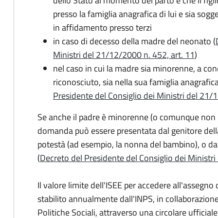
dello Stato al momento del parto e che il figli
presso la famiglia anagrafica di lui e sia sog
in affidamento presso terzi
in caso di decesso della madre del neonato (
Ministri del 21/12/2000 n. 452, art. 11
)
nel caso in cui la madre sia minorenne, a condi
riconosciuto, sia nella sua famiglia anagrafic
Presidente del Consiglio dei Ministri del 21/12
Se anche il padre è minorenne (o comunque non risu
domanda può essere presentata dal genitore dell
potestà (ad esempio, la nonna del bambino), o da
(
Decreto del Presidente del Consiglio dei Ministri
Il valore limite dell'ISEE per accedere all'assegn
stabilito annualmente dall'INPS, in collaborazione
Politiche Sociali, attraverso una circolare ufficiale