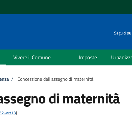
Seguici su
Vivere il Comune
Imposte
Urbanizz
tenza
/
Concessione dell'assegno di maternità
assegno di maternità
452~art13
)