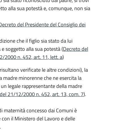
o sia stato riconosciuto dal padre, si trovi
getto alla sua potestà e, comunque, non sia
Decreto del Presidente del Consiglio dei
zione che il figlio sia stato da lui
a e soggetto alla sua potestà (
Decreto del
/2000 n. 452, art. 11, lett. a
)
ltano verificate le altre condizioni), la
a madre minorenne che ne esercita la
 un legale rappresentante della madre
 del 21/12/2000 n. 452, art. 13, com. 7
).
o di maternità concesso dai Comuni è
 con il Ministero del Lavoro e delle
.