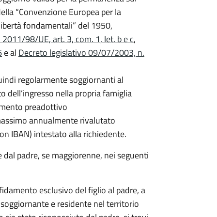
14 della “Convenzione Europea per la
 libertà fondamentali” del 1950,
011/98/UE, art. 3, com. 1, let. b e c
,
6
e al
Decreto legislativo 09/07/2003, n.
quindi regolarmente soggiornanti al
 dell’ingresso nella propria famiglia
damento preadottivo
 massimo annualmente rivalutato
on IBAN) intestato alla richiedente.
e dal padre, se maggiorenne, nei seguenti
fidamento esclusivo del figlio al padre, a
soggiornante e residente nel territorio