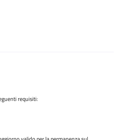
eguenti requisiti:
 soggiorno valido per la permanenza sul