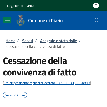
Salta al contenuto principale
Skip to footer content
Regione Lombardia
Comune di Piario
Briciole di pane
Home
/
Servizi
/
Anagrafe e stato civile
/
Cessazione della convivenza di fatto
Cessazione della
convivenza di fatto
(
urn:nir:presidente.repubblica:decreto:1989-05-30;223~art13
)
Servizio attivo