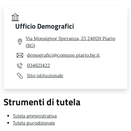
Ufficio Demografici
Via Monsignor Speranza, 25 24020 Piario
(BG)
demografici@comune.piario.bg.it
034621422
Sito istituzionale
Strumenti di tutela
Tutela amministrativa
Tutela giurisdizionale