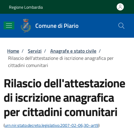
Salta al contenuto principale
Skip to footer content
Regione Lombardia
Comune di Piario
Briciole di pane
Home
/
Servizi
/
Anagrafe e stato civile
/
Rilascio dell'attestazione di iscrizione anagrafica per
cittadini comunitari
Rilascio dell'attestazione
di iscrizione anagrafica
per cittadini comunitari
(
urn:nir:stato:decreto.legislativo:2007-02-06;30~art9
)