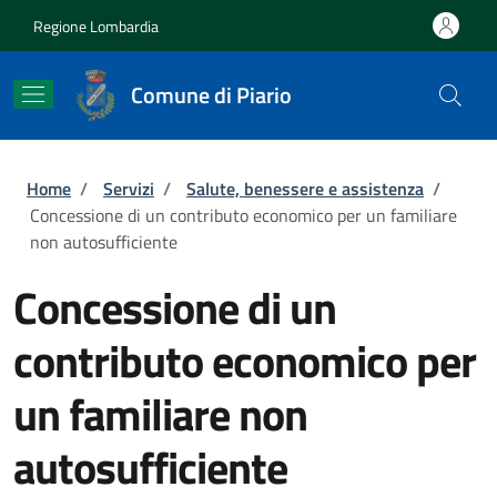
Salta al contenuto principale
Skip to footer content
Regione Lombardia
Comune di Piario
Briciole di pane
Home
/
Servizi
/
Salute, benessere e assistenza
/
Concessione di un contributo economico per un familiare
non autosufficiente
Concessione di un
contributo economico per
un familiare non
autosufficiente