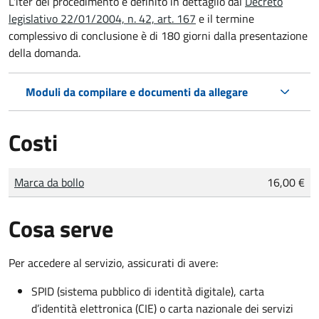
L'iter del procedimento è definito in dettaglio dal
Decreto
legislativo 22/01/2004, n. 42, art. 167
e il termine
complessivo di conclusione è di 180 giorni dalla presentazione
della domanda.
Moduli da compilare e documenti da allegare
Costi
Tipo di pagamento
Importo
Marca da bollo
16,00 €
Cosa serve
Per accedere al servizio, assicurati di avere:
SPID (sistema pubblico di identità digitale), carta
d’identità elettronica (CIE) o carta nazionale dei servizi