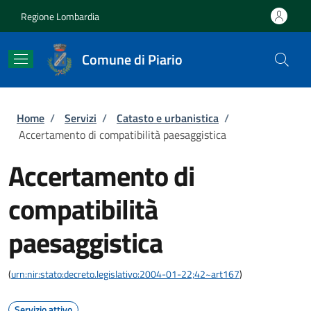
Salta al contenuto principale
Skip to footer content
Regione Lombardia
Comune di Piario
Briciole di pane
Home
/
Servizi
/
Catasto e urbanistica
/
Accertamento di compatibilità paesaggistica
Accertamento di
compatibilità
paesaggistica
(
urn:nir:stato:decreto.legislativo:2004-01-22;42~art167
)
Servizio attivo